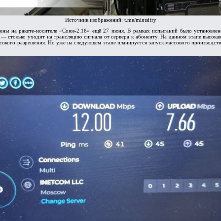
Источник изображений: t.me/mintsifry
ены на ракете-носителе «Союз-2.1б» ещё 27 июня. В рамках испытаний было установлен
— столько уходит на трансляцию сигнала от сервера к абоненту. На данном этапе высокая
сокого разрешения. Но уже на следующем этапе планируется запуск массового производств