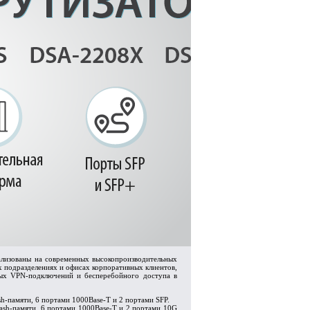
ализованы на современных высокопроизводительных
 подразделениях и офисах корпоративных клиентов,
ных VPN-подключений и бесперебойного доступа в
sh-памяти, 6 портами 1000Base-T и 2 портами SFP.
lash-памяти, 6 портами 1000Base-T и 2 портами 10G