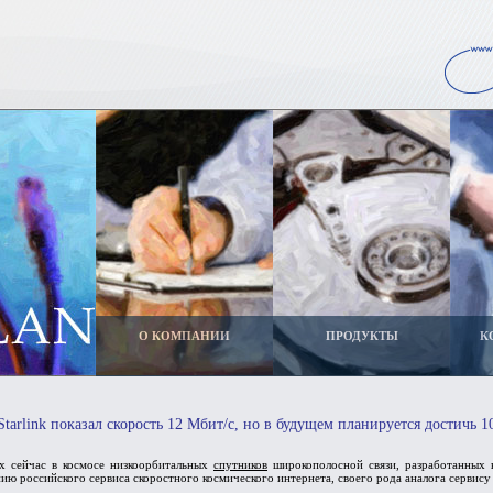
О КОМПАНИИ
ПРОДУКТЫ
К
tarlink показал скорость 12 Мбит/с, но в будущем планируется достичь 1
 сейчас в космосе низкоорбитальных
спутников
широкополосной связи, разработанных 
ию российского сервиса скоростного космического интернета, своего рода аналога сервису 