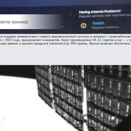
я создание коммерческого сервиса широкополосного доступа в интернет с низкоорбитал
 с 2025 года, предполагают в ведомстве, будут производиться 10–12 стартов в год — с у
овка занятых в проекте аппаратов увеличится до 900 единиц. Проект позволит обеспечить 