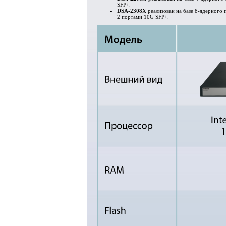
SFP+.
DSA-2308X
реализован на базе 8-ядерного 
2 портами 10G SFP+.