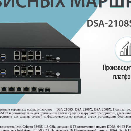
коление сервисных маршрутизаторов –
DSA-2108S
,
DSA-2208X
,
DSA-2308X
. Новинки ре
SFP+ и рекомендованы для применения в сетях средних и крупных предприятий, удаленных
 решение для защиты сетевой инфраструктуры от внешних угроз, организации безопас
процессора Intel Celeron 3865U 1.8 GHz, оснащен 8 ГБ оперативной памяти DDR3, 64 ГБ Fla
 процессора Intel Atom C3558 2.2 GHz, оснащен 16 ГБ оперативной памяти DDR4, 32 ГБ F